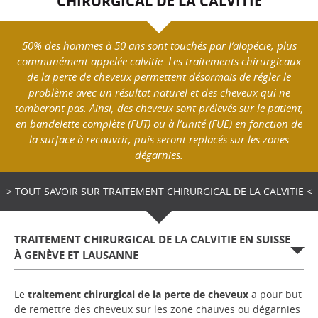
CHIRURGICAL DE LA CALVITIE
50% des hommes à 50 ans sont touchés par l’alopécie, plus
communément appelée calvitie. Les traitements chirurgicaux
de la perte de cheveux permettent désormais de régler le
problème avec un résultat naturel et des cheveux qui ne
tomberont pas. Ainsi, des cheveux sont prélevés sur le patient,
en bandelette complète (FUT) ou à l’unité (FUE) en fonction de
la surface à recouvrir, puis seront replacés sur les zones
dégarnies.
> TOUT SAVOIR SUR TRAITEMENT CHIRURGICAL DE LA CALVITIE <
TRAITEMENT CHIRURGICAL DE LA CALVITIE EN SUISSE
À GENÈVE ET LAUSANNE
Le
traitement chirurgical de la perte de cheveux
a pour but
de remettre des cheveux sur les zone chauves ou dégarnies