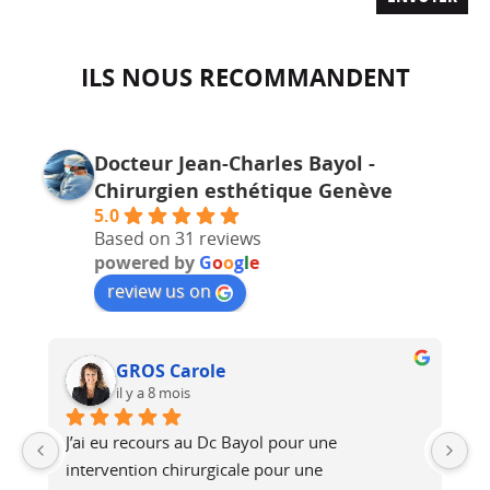
ILS NOUS RECOMMANDENT
Docteur Jean-Charles Bayol -
Chirurgien esthétique Genève
5.0
Based on 31 reviews
powered by
G
o
o
g
l
e
review us on
Solène André
il y a 9 mois
Le docteur Bayol est très consciencieux et 
bienveillant, il prends le temps de répondre 