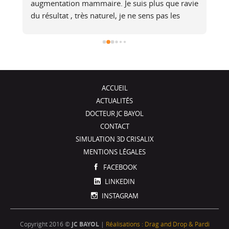
e 
aux questions et essaie de comprendre les 
attentes, en expliquant ce qui est faisable ou 
non.Après l’opération, il assure un suivi.Merci, 
je recommandeSolene
ACCUEIL
ACTUALITÉS
DOCTEUR JC BAYOL
CONTACT
SIMULATION 3D CRISALIX
MENTIONS LÉGALES
FACEBOOK
LINKEDIN
INSTAGRAM
Copyright 2016 ©
JC BAYOL
|
Réalisations : Drag and Drop & Pardi