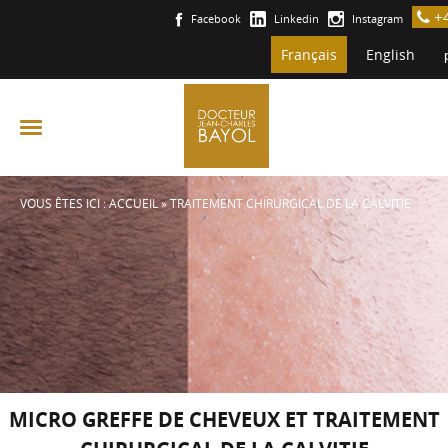
Aller
+4

Facebook
Linkedin
Instagram
au
contenu
Français
English
VOUS ÊTES ICI :
ACCUEIL
» TRAITEMENT CHIRURGICAL DE LA CALVITIE
MICRO GREFFE DE CHEVEUX ET TRAITEMENT