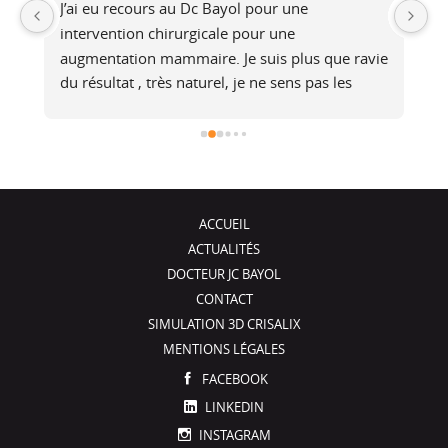
J’ai eu recours au Dc Bayol pour une 
Le
e, 
intervention chirurgicale pour une 
bi
 
augmentation mammaire. Je suis plus que ravie 
au
du résultat , très naturel, je ne sens pas les 
at
é 
prothèses (et pourtant je fais du footing). Il a 
no
été de très bons conseils, je recommande !
j
ACCUEIL
ACTUALITÉS
DOCTEUR JC BAYOL
CONTACT
SIMULATION 3D CRISALIX
MENTIONS LÉGALES
FACEBOOK
LINKEDIN
INSTAGRAM