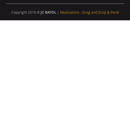
Copyright 2016 ©
JC BAYOL
|
Réalisations : Drag and Drop & Pardi