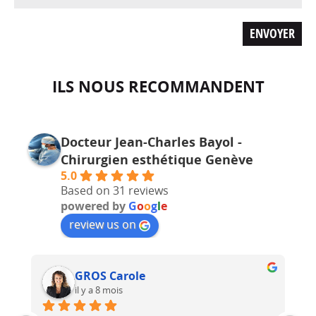
ILS NOUS RECOMMANDENT
Docteur Jean-Charles Bayol -
Chirurgien esthétique Genève
5.0
Based on 31 reviews
powered by
G
o
o
g
l
e
review us on
GROS Carole
il y a 8 mois