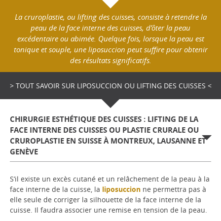
La cruroplastie, ou lifting des cuisses, consiste à retendre la
peau de la face interne des cuisses, d’ôter la peau
excédentaire ou abimée. Quelque fois, lorsque la peau est
tonique et souple, une liposuccion peut suffire pour obtenir
des résultats significatifs.
> TOUT SAVOIR SUR LIPOSUCCION OU LIFTING DES CUISSES <
CHIRURGIE ESTHÉTIQUE DES CUISSES : LIFTING DE LA
FACE INTERNE DES CUISSES OU PLASTIE CRURALE OU
CRUROPLASTIE EN SUISSE À MONTREUX, LAUSANNE ET
GENÈVE
S’il existe un excès cutané et un relâchement de la peau à la
face interne de la cuisse, la
liposuccion
ne permettra pas à
elle seule de corriger la silhouette de la face interne de la
cuisse. Il faudra associer une remise en tension de la peau.