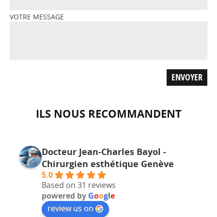
VOTRE MESSAGE
ILS NOUS RECOMMANDENT
Docteur Jean-Charles Bayol -
Chirurgien esthétique Genève
5.0
Based on 31 reviews
powered by
G
o
o
g
l
e
review us on