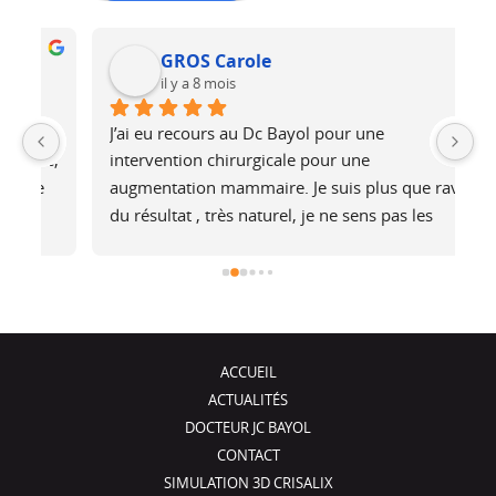
GROS Carole
il y a 8 mois
J’ai eu recours au Dc Bayol pour une 
Le
e, 
intervention chirurgicale pour une 
bi
 
augmentation mammaire. Je suis plus que ravie 
au
du résultat , très naturel, je ne sens pas les 
at
é 
prothèses (et pourtant je fais du footing). Il a 
no
été de très bons conseils, je recommande !
j
ACCUEIL
ACTUALITÉS
DOCTEUR JC BAYOL
CONTACT
SIMULATION 3D CRISALIX