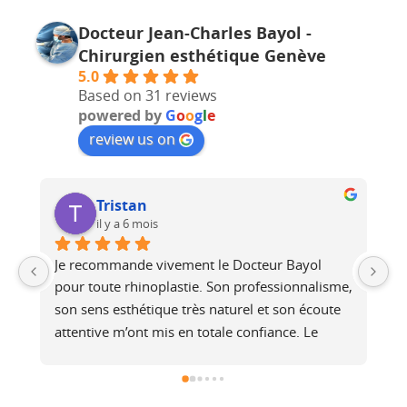
Docteur Jean-Charles Bayol -
Chirurgien esthétique Genève
5.0
Based on 31 reviews
powered by
G
o
o
g
l
e
review us on
Tristan
il y a 6 mois
Je recommande vivement le Docteur Bayol 
J’
pour toute rhinoplastie. Son professionnalisme, 
in
son sens esthétique très naturel et son écoute 
a
attentive m’ont mis en totale confiance. Le 
du
résultat est harmonieux et parfaitement adapté 
pr
au visage.
ét