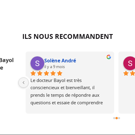
ILS NOUS RECOMMANDENT
Bayol
Solène André
il y a 9 mois
ue
ur une 
Le docteur Bayol est très 
 une 
consciencieux et bienveillant, il 
is plus 
prends le temps de répondre aux 
rel, je 
questions et essaie de comprendre 
pourtant 
les attentes, en expliquant ce qui est 
rès bons 
faisable ou non.Après l’opération, il 
assure un suivi.Merci, je 
recommandeSolene