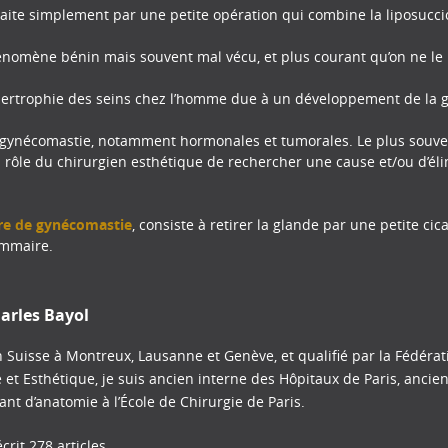
aite simplement par une petite opération qui combine la liposucci
nomène bénin mais souvent mal vécu, et plus courant qu’on ne le
ertrophie des seins chez l’homme due à un développement de la
 gynécomastie, notamment hormonales et tumorales. Le plus souvent,
 du rôle du chirurgien esthétique de rechercher une cause et/ou d’é
re de gynécomastie
, consiste à retirer la glande par une petite ci
ammaire.
arles Bayol
 Suisse à Montreux, Lausanne et Genève, et qualifié par la Fédéra
e et Esthétique, je suis ancien interne des Hôpitaux de Paris, ancie
tant d’anatomie à l’École de Chirurgie de Paris.
crit 278 articles