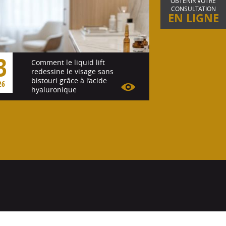
OBTENIR VOTRE
CONSULTATION
EN LIGNE
3
Comment le liquid lift
redessine le visage sans
bistouri grâce à l’acide
26
hyaluronique
Voir l'article