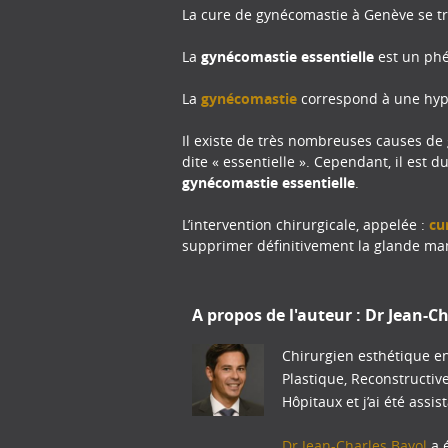
La cure de gynécomastie à Genève se tr
La
gynécomastie essentielle
est un phé
La
gynécomastie
correspond à une hyp
Il existe de très nombreuses causes de
dite « essentielle ». Cependant, il est
gynécomastie essentielle
.
L’intervention chirurgicale, appelée :
cu
supprimer définitivement la glande m
A propos de l'auteur :
Dr Jean-Ch
Chirurgien esthétique en
Plastique, Reconstructiv
Hôpitaux et j’ai été assis
Dr Jean-Charles Bayol
a é