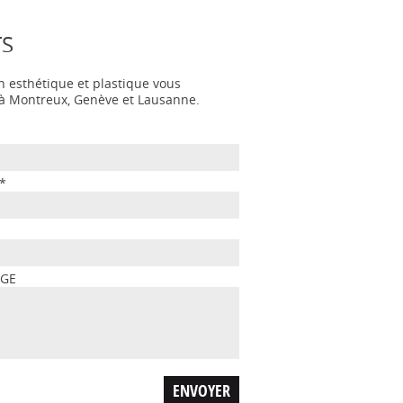
TS
n esthétique et plastique vous
s à Montreux, Genève et Lausanne.
*
*
AGE