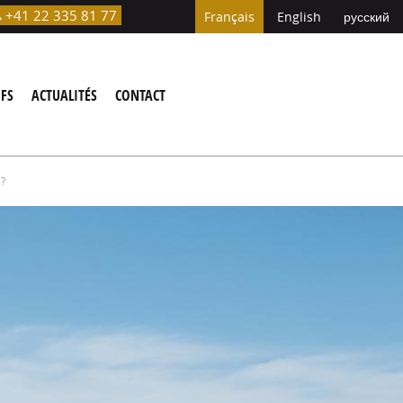
+41 22 335 81 77

Français
English
русский
IFS
ACTUALITÉS
CONTACT
?