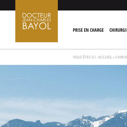
Aller
au
contenu
PRISE EN CHARGE
CHIRURGI
VOUS ÊTES ICI :
ACCUEIL
»
CHIRU