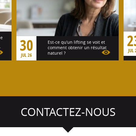
2
se
30
Est-ce qu’un lifting se voit et
comment obtenir un résultat
r
JUL 
naturel ?
JUL 26
Voir l'article
CONTACTEZ-NOUS