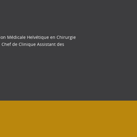
tion Médicale Helvétique en Chirurgie
n Chef de Clinique Assistant des