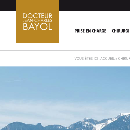
Aller
au
contenu
PRISE EN CHARGE
CHIRURGI
VOUS ÊTES ICI :
ACCUEIL
»
CHIRU