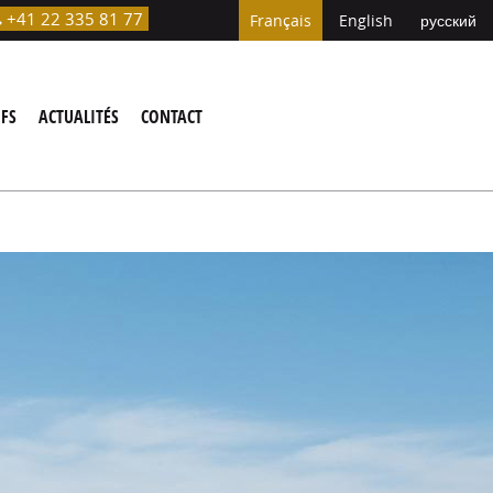
+41 22 335 81 77

Français
English
русский
IFS
ACTUALITÉS
CONTACT