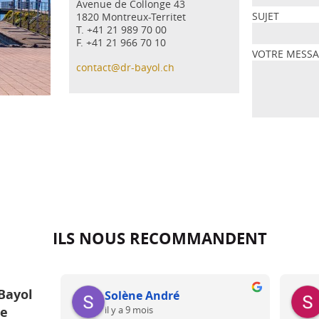
Avenue de Collonge 43
SUJET
1820 Montreux-Territet
T. +41 21 989 70 00
F. +41 21 966 70 10
VOTRE MESS
contact@dr-bayol.ch
ILS NOUS RECOMMANDENT
Bayol
Solène André
il y a 9 mois
ue