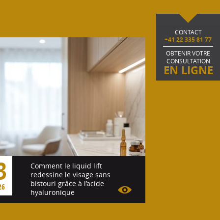
CONTACT
+41 22 335 81 77
OBTENIR VOTRE
CONSULTATION
EN LIGNE
3
Comment le liquid lift
redessine le visage sans
bistouri grâce à l’acide
26
hyaluronique
Voir l'article