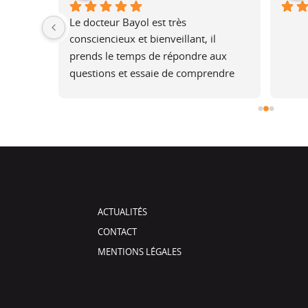
ur une 
Le docteur Bayol est très 
 une 
consciencieux et bienveillant, il 
is plus 
prends le temps de répondre aux 
rel, je 
questions et essaie de comprendre 
pourtant 
les attentes, en expliquant ce qui est 
rès bons 
faisable ou non.Après l’opération, il 
assure un suivi.Merci, je 
recommandeSolene
ACTUALITÉS
CONTACT
MENTIONS LÉGALES