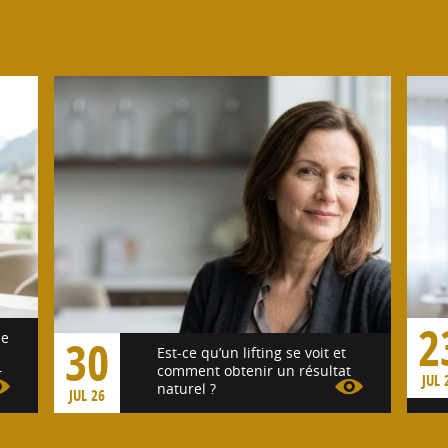
2
se
30
Est-ce qu’un lifting se voit et
comment obtenir un résultat
r
JUL 
naturel ?
JUL 26
Voir l'article