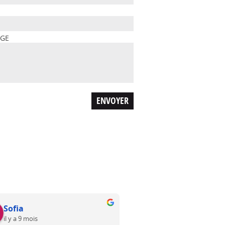
AGE
Sofia
R Steel
il y a 9 mois
il y a 10 mois