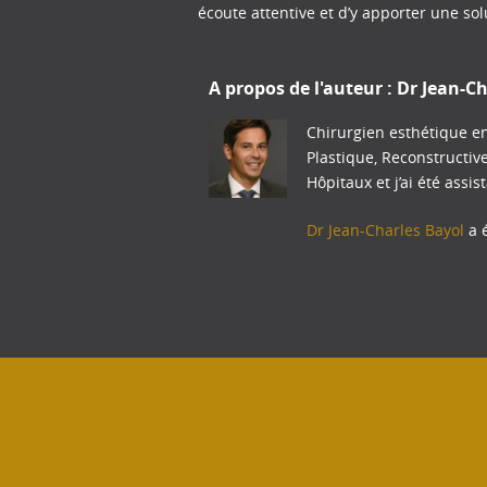
écoute attentive et d’y apporter une so
A propos de l'auteur :
Dr Jean-Ch
Chirurgien esthétique en
Plastique, Reconstructiv
Hôpitaux et j’ai été assis
Dr Jean-Charles Bayol
a é