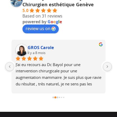
Chirurgien esthétique Genève
5.0
Based on 31 reviews
powered by
G
o
o
g
l
e
review us on
Solène André
il y a 9 mois
Le docteur Bayol est très consciencieux et 
bienveillant, il prends le temps de répondre 
e 
aux questions et essaie de comprendre les 
attentes, en expliquant ce qui est faisable ou 
non.Après l’opération, il assure un suivi.Merci, 
je recommandeSolene