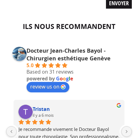
ILS NOUS RECOMMANDENT
Docteur Jean-Charles Bayol -
Chirurgien esthétique Genève
5.0
Based on 31 reviews
powered by
G
o
o
g
l
e
review us on
GROS Carole
il y a 8 mois
J’ai eu recours au Dc Bayol pour une 
Le
e, 
intervention chirurgicale pour une 
bi