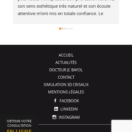
 
augmentation mammaire. Je suis plus que ravie 
au
du résultat , très naturel, je ne sens pas les 
at
é 
prothèses (et pourtant je fais du footing). Il a 
no
été de très bons conseils, je recommande !
j
ACCUEIL
ACTUALITÉS
DOCTEUR JC BAYOL
CONTACT
SIMULATION 3D CRISALIX
MENTIONS LÉGALES
FACEBOOK
LINKEDIN
INSTAGRAM
OBTENIR VOTRE
CONSULTATION
EN LIGNE