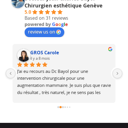
Chirurgien esthétique Genève
5.0
Based on 31 reviews
powered by
G
o
o
g
l
e
review us on
GROS Carole
il y a 8 mois
J’ai eu recours au Dc Bayol pour une 
Le
e, 
intervention chirurgicale pour une 
bi
 
augmentation mammaire. Je suis plus que ravie 
au
du résultat , très naturel, je ne sens pas les 
at
é 
prothèses (et pourtant je fais du footing). Il a 
no
été de très bons conseils, je recommande !
j