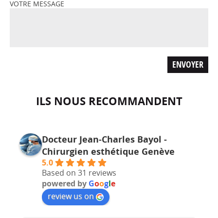
VOTRE MESSAGE
ILS NOUS RECOMMANDENT
Docteur Jean-Charles Bayol -
Chirurgien esthétique Genève
5.0
Based on 31 reviews
powered by
G
o
o
g
l
e
review us on