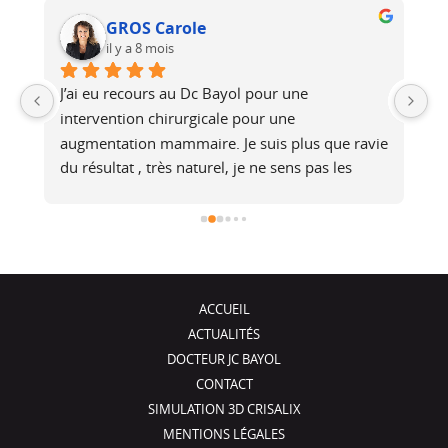
GROS Carole
il y a 8 mois
J’ai eu recours au Dc Bayol pour une 
Le
e, 
intervention chirurgicale pour une 
bi
 
augmentation mammaire. Je suis plus que ravie 
au
du résultat , très naturel, je ne sens pas les 
at
é 
prothèses (et pourtant je fais du footing). Il a 
no
été de très bons conseils, je recommande !
j
ACCUEIL
ACTUALITÉS
DOCTEUR JC BAYOL
CONTACT
SIMULATION 3D CRISALIX
MENTIONS LÉGALES