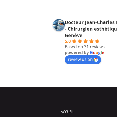
Docteur Jean-Charles 
istan
GROS Carole
y a 6 mois
il y a 8 mois
- Chirurgien esthétiq
Genève
mande vivement le Docteur 
J’ai eu recours au Dc Bayol po
5.0
r toute rhinoplastie. Son 
intervention chirurgicale pour
Based on 31 reviews
powered by
G
o
o
g
l
e
nnalisme, son sens 
augmentation mammaire. Je su
 très naturel et son écoute 
que ravie du résultat , très natu
review us on
m’ont mis en totale 
ne sens pas les prothèses (et 
. Le résultat est harmonieux 
je fais du footing). Il a été de t
tement adapté au visage.
conseils, je recommande !
ACCUEIL