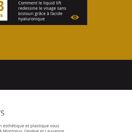
3
Comment le liquid lift
redessine le visage sans
bistouri grâce à l’acide
26
hyaluronique
Voir l'article
TS
n esthétique et plastique vous
s à Montreux, Genève et Lausanne.