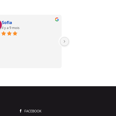
Sofia
R Steel
il y a 9 mois
il y a 10 mois
Certains apprennent un in
pour savoir jouer, et d’autr
deviennent des virtuoses. C
du Dr. Bayol dans sa discipl
mis longtemps à chercher e
comparer. Personnellement
emballé par sa simplicité l
grande efficacité.Il sait ada
plusieurs techniques en fo
travail demandé.C‘est en pl
des cicatrices, peu ou pas 
FACEBOOK