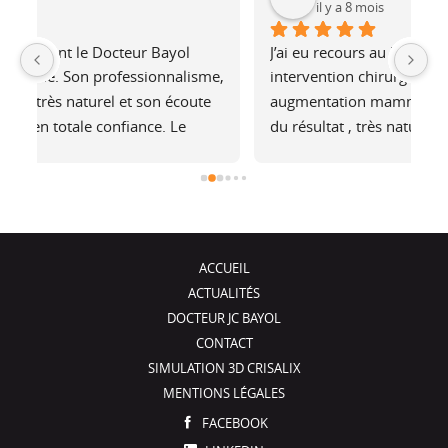
il y a 8 mois
J’ai eu recours au Dc Bayol pour une 
Le
e, 
intervention chirurgicale pour une 
bi
 
augmentation mammaire. Je suis plus que ravie 
au
du résultat , très naturel, je ne sens pas les 
at
é 
prothèses (et pourtant je fais du footing). Il a 
no
été de très bons conseils, je recommande !
j
ACCUEIL
ACTUALITÉS
DOCTEUR JC BAYOL
CONTACT
SIMULATION 3D CRISALIX
MENTIONS LÉGALES
FACEBOOK