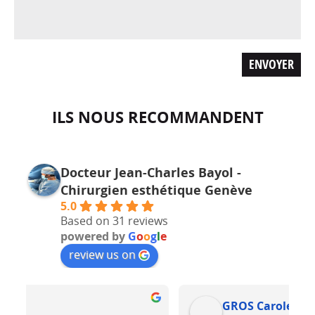
ILS NOUS RECOMMANDENT
Docteur Jean-Charles Bayol -
Chirurgien esthétique Genève
5.0
Based on 31 reviews
powered by
G
o
o
g
l
e
review us on
GROS Carole