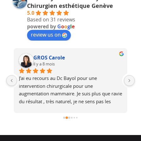
Chirurgien esthétique Genève
5.0
Based on 31 reviews
powered by
G
o
o
g
l
e
review us on
GROS Carole
il y a 8 mois
J’ai eu recours au Dc Bayol pour une 
Le
e, 
intervention chirurgicale pour une 
bi
 
augmentation mammaire. Je suis plus que ravie 
au
du résultat , très naturel, je ne sens pas les 
at
é 
prothèses (et pourtant je fais du footing). Il a 
no
été de très bons conseils, je recommande !
j