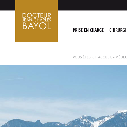
Aller
au
contenu
PRISE EN CHARGE
CHIRURGI
VOUS ÊTES ICI :
ACCUEIL
»
MÉDECI