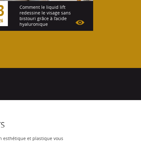
3
Comment le liquid lift
redessine le visage sans
bistouri grâce à l’acide
26
hyaluronique
Voir l'article
TS
n esthétique et plastique vous