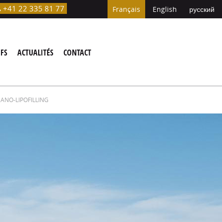
+41 22 335 81 77

Français
English
русский
IFS
ACTUALITÉS
CONTACT
NANO-LIPOFILLING