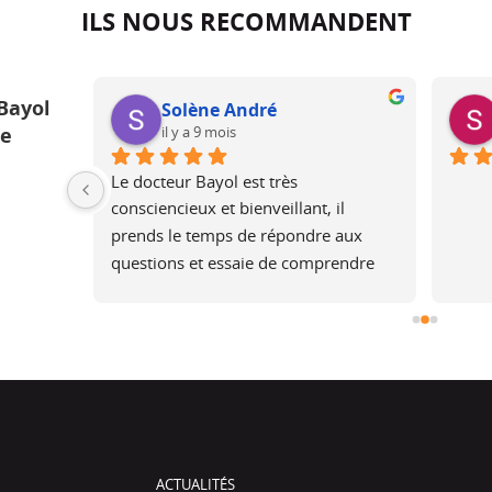
ILS NOUS RECOMMANDENT
Bayol
Solène André
il y a 9 mois
ue
ur une 
Le docteur Bayol est très 
 une 
consciencieux et bienveillant, il 
is plus 
prends le temps de répondre aux 
rel, je 
questions et essaie de comprendre 
pourtant 
les attentes, en expliquant ce qui est 
rès bons 
faisable ou non.Après l’opération, il 
assure un suivi.Merci, je 
recommandeSolene
ACTUALITÉS