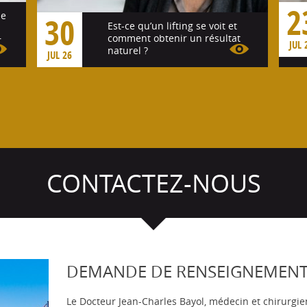
2
se
30
Est-ce qu’un lifting se voit et
comment obtenir un résultat
r
JUL 
naturel ?
JUL 26
Voir l'article
CONTACTEZ-NOUS
DEMANDE DE RENSEIGNEMEN
Le Docteur Jean-Charles Bayol, médecin et chirurgie