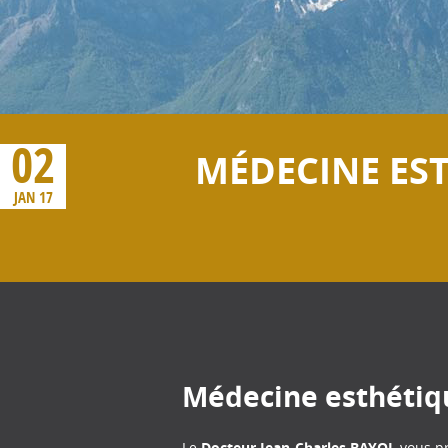
02
MÉDECINE EST
JAN 17
Médecine esthétiqu
Le
Docteur Jean-Charles BAYOL
vous pr