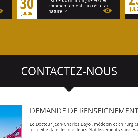
30
Est-ce qu’un lifting se voit et
comment obtenir un résultat
r
JUL 
naturel ?
JUL 26
Voir l'article
CONTACTEZ-NOUS
DEMANDE DE RENSEIGNEMEN
Le Docteur Jean-Charles Bayol, médecin et chirurgie
accueille dans les meilleurs établissements suisse