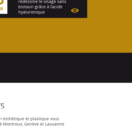
redessine le visage sans
bistouri grâce à l’acide
26
hyaluronique
Voir l'article
TS
n esthétique et plastique vous
s à Montreux, Genève et Lausanne.