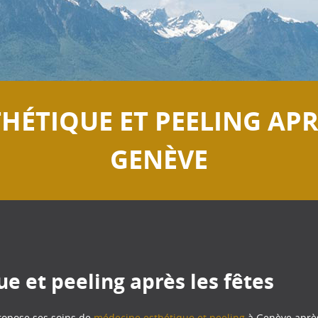
HÉTIQUE ET PEELING APRÈ
GENÈVE
e et peeling après les fêtes
opose ses soins de
médecine esthétique et peeling
à Genève après 