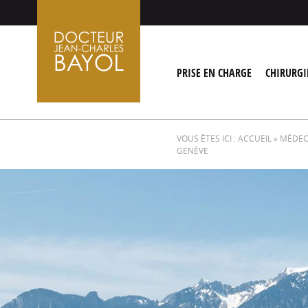
Aller
au
contenu
PRISE EN CHARGE
CHIRURGI
VOUS ÊTES ICI :
ACCUEIL
»
MÉDECI
GENÈVE