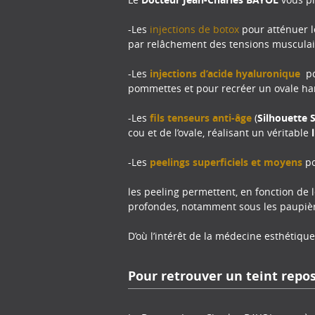
-Les
injections de botox
pour atténuer le
par relâchement des tensions musculai
-Les
injections d’acide hyaluronique
po
pommettes et pour recréer un ovale h
-Les
fils tenseurs anti-âge
(
Silhouette 
cou et de l’ovale, réalisant un véritable
-Les
peelings superficiels et moyens
po
les peeling permettent, en fonction de l
profondes, notamment sous les paupière
D’où l’intérêt de la médecine esthétiqu
Pour retrouver un teint repo