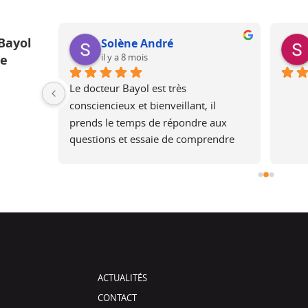
Bayol
Solène André
il y a 8 mois
ue
ur une 
Le docteur Bayol est très 
 une 
consciencieux et bienveillant, il 
is plus 
prends le temps de répondre aux 
rel, je 
questions et essaie de comprendre 
pourtant 
les attentes, en expliquant ce qui est 
rès bons 
faisable ou non.Après l’opération, il 
assure un suivi.Merci, je 
recommandeSolene
ACTUALITÉS
CONTACT