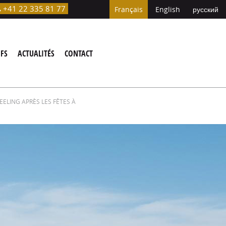
+41 22 335 81 77

Français
English
русский
IFS
ACTUALITÉS
CONTACT
EELING APRÈS LES FÊTES À