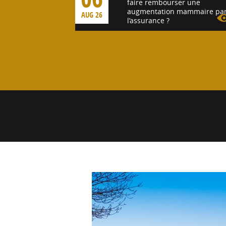
faire rembourser une
augmentation mammaire pa
AUG 26
l’assurance ?
Voir l'article