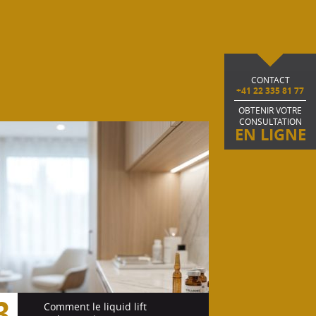
CONTACT
+41 22 335 81 77
OBTENIR VOTRE
CONSULTATION
EN LIGNE
3
Comment le liquid lift