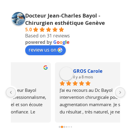
Docteur Jean-Charles Bayol -
Chirurgien esthétique Genève
5.0
Based on 31 reviews
powered by
G
o
o
g
l
e
review us on
GROS Carole
il y a 8 mois
J’ai eu recours au Dc Bayol pour une 
Le
e, 
intervention chirurgicale pour une 
bi
 
augmentation mammaire. Je suis plus que ravie 
au
du résultat , très naturel, je ne sens pas les 
at
é 
prothèses (et pourtant je fais du footing). Il a 
no
été de très bons conseils, je recommande !
j