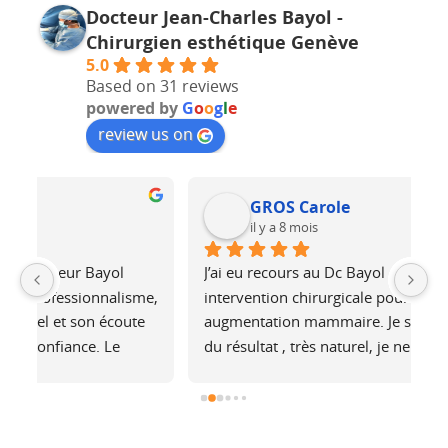
Docteur Jean-Charles Bayol -
Chirurgien esthétique Genève
5.0
Based on 31 reviews
powered by
G
o
o
g
l
e
review us on
GROS Carole
il y a 8 mois
J’ai eu recours au Dc Bayol pour une 
Le
e, 
intervention chirurgicale pour une 
bi
 
augmentation mammaire. Je suis plus que ravie 
au
du résultat , très naturel, je ne sens pas les 
at
é 
prothèses (et pourtant je fais du footing). Il a 
no
été de très bons conseils, je recommande !
j