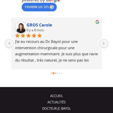
review us on
GROS Carole
il y a 8 mois
J’ai eu recours au Dc Bayol pour une 
Le
e, 
intervention chirurgicale pour une 
bi
 
augmentation mammaire. Je suis plus que ravie 
au
du résultat , très naturel, je ne sens pas les 
at
é 
prothèses (et pourtant je fais du footing). Il a 
no
été de très bons conseils, je recommande !
j
ACCUEIL
ACTUALITÉS
DOCTEUR JC BAYOL