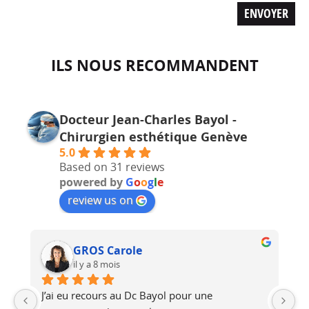
ILS NOUS RECOMMANDENT
Docteur Jean-Charles Bayol -
Chirurgien esthétique Genève
5.0
Based on 31 reviews
powered by
G
o
o
g
l
e
review us on
Solène André
il y a 8 mois
Le docteur Bayol est très consciencieux et 