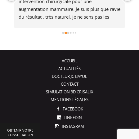
bienveillant, il prends le temps de répondre 
e 
aux questions et essaie de comprendre les 
attentes, en expliquant ce qui est faisable ou 
non.Après l’opération, il assure un suivi.Merci, 
je recommandeSolene
ACCUEIL
ACTUALITÉS
DOCTEUR JC BAYOL
CONTACT
SIMULATION 3D CRISALIX
MENTIONS LÉGALES
FACEBOOK
LINKEDIN
INSTAGRAM
OBTENIR VOTRE
CONSULTATION