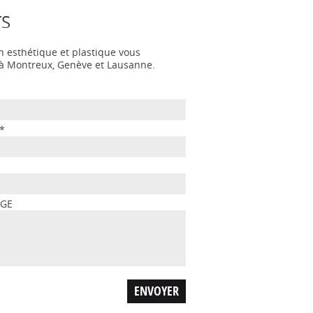
TS
n esthétique et plastique vous
s à Montreux, Genève et Lausanne.
*
*
AGE