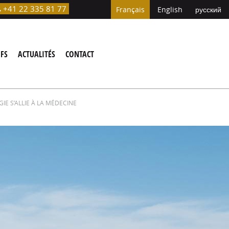
+41 22 335 81 77

Français
English
русский
IFS
ACTUALITÉS
CONTACT
GIE S’ALLIE À LA MÉDECINE