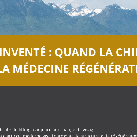
ÉINVENTÉ : QUAND LA CHI
LA MÉDECINE RÉGÉNÉRAT
l », le lifting a aujourd’hui changé de visage.
 : la chirurgie moderne vise l’harmonie, la structure et la régénération