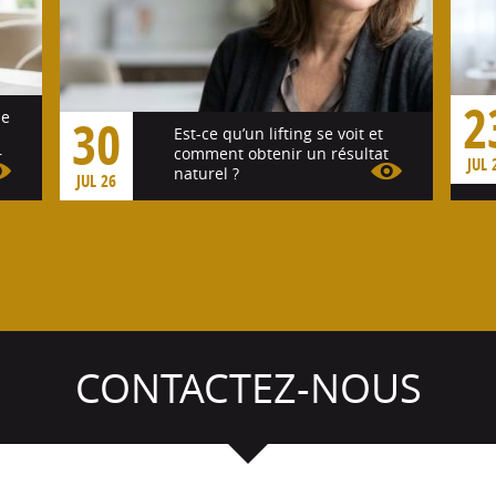
2
se
30
Est-ce qu’un lifting se voit et
comment obtenir un résultat
r
JUL 
naturel ?
JUL 26
Voir l'article
CONTACTEZ-NOUS