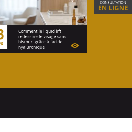
CONSULTATION
EN LIGNE
3
Comment le liquid lift
redessine le visage sans
bistouri grâce à l’acide
26
hyaluronique
Voir l'article