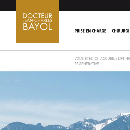
Aller
au
contenu
PRISE EN CHARGE
CHIRURGI
VOUS ÊTES ICI :
ACCUEIL
»
LIFTIN
RÉGÉNÉRATIVE