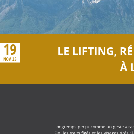
19
LE LIFTING, R
NOV 25
À 
Longtemps perçu comme un geste « radica
Fini les traits figés et les visages tirés