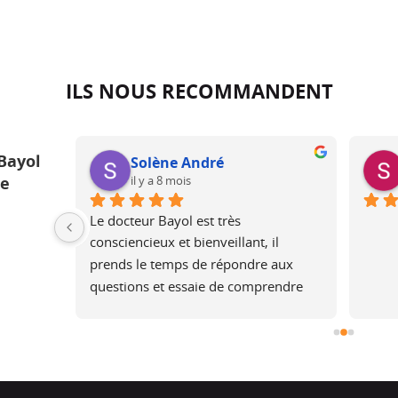
ILS NOUS RECOMMANDENT
Bayol
Solène André
il y a 8 mois
ue
ur une 
Le docteur Bayol est très 
 une 
consciencieux et bienveillant, il 
is plus 
prends le temps de répondre aux 
rel, je 
questions et essaie de comprendre 
pourtant 
les attentes, en expliquant ce qui est 
rès bons 
faisable ou non.Après l’opération, il 
assure un suivi.Merci, je 
recommandeSolene