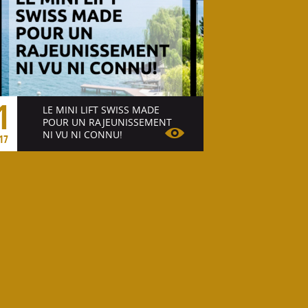
1
LE MINI LIFT SWISS MADE
POUR UN RAJEUNISSEMENT
NI VU NI CONNU!
17
Voir l'article