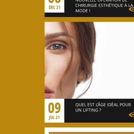
CHIRURGIE ESTHÉTIQUE À LA
DEC 21
MODE !
Voir l'article
09
QUEL EST L’ÂGE IDÉAL POUR
UN LIFTING ?
JUL 21
Voir l'article