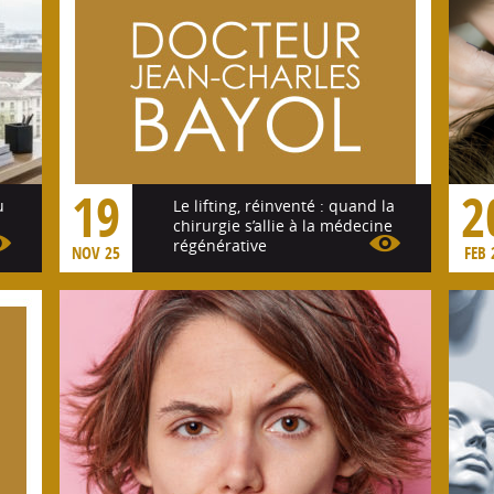
19
2
u
Le lifting, réinventé : quand la
chirurgie s’allie à la médecine
régénérative
NOV 25
FEB 
Voir l'article