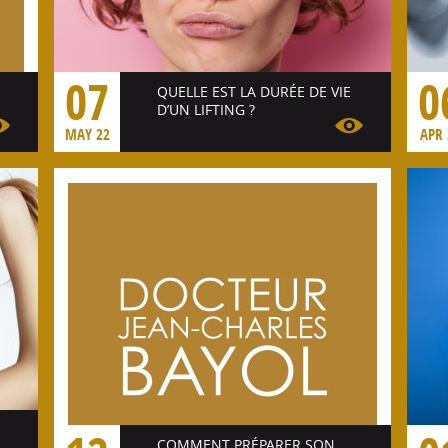
07
0
QUELLE EST LA DURÉE DE VIE
D’UN LIFTING ?
MAY 22
APR 
Voir l'article
COMMENT PRÉPARER SON