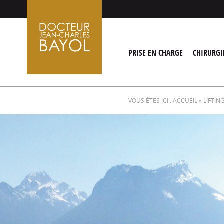
Aller
au
contenu
PRISE EN CHARGE
CHIRURGI
VOUS ÊTES ICI :
ACCUEIL
» LIFTIN