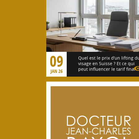
09
Quel est le prix d’un lifting d
visage en Suisse ? Et ce qui
peut influencer le tarif final
JAN 26
Voir l'article