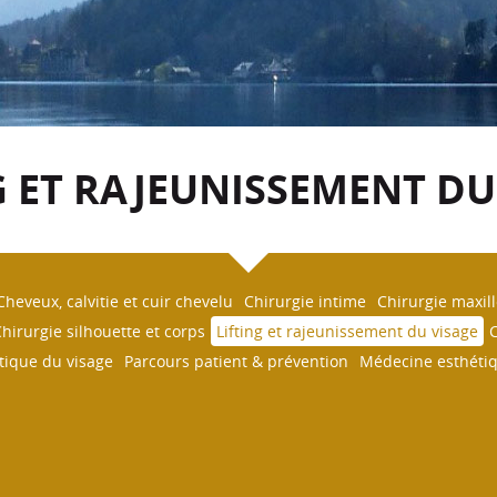
G ET RAJEUNISSEMENT DU
Cheveux, calvitie et cuir chevelu
Chirurgie intime
Chirurgie maxill
hirurgie silhouette et corps
Lifting et rajeunissement du visage
tique du visage
Parcours patient & prévention
Médecine esthétiqu