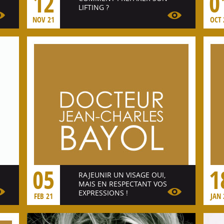
12
0
LIFTING ?
NOV 21
OCT 
Voir l'article
05
1
RAJEUNIR UN VISAGE OUI,
MAIS EN RESPECTANT VOS
EXPRESSIONS !
FEB 21
JAN 
Voir l'article