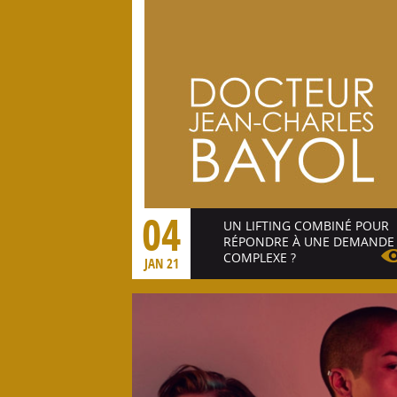
04
UN LIFTING COMBINÉ POUR
RÉPONDRE À UNE DEMANDE
COMPLEXE ?
JAN 21
Voir l'article