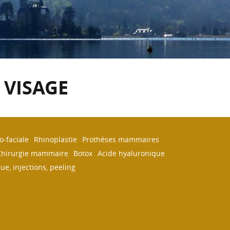
 VISAGE
o-faciale
Rhinoplastie
Prothèses mammaires
Chirurgie mammaire
Botox
Acide hyaluronique
e, injections, peeling