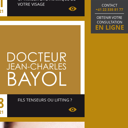
1
VOTRE VISAGE
CONTACT
+41 22 335 81 77
21
OBTENIR VOTRE
Voir l'article
CONSULTATION
EN LIGNE
8
FILS TENSEURS OU LIFTING ?
21
Voir l'article