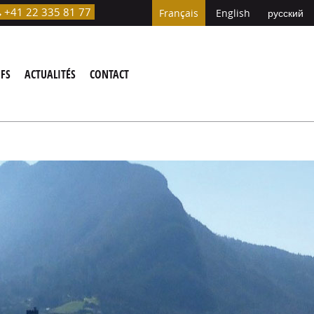
+41 22 335 81 77

Français
English
русский
IFS
ACTUALITÉS
CONTACT