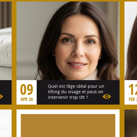
09
1
Quel est l’âge idéal pour un
lifting du visage et peut-on
intervenir trop tôt ?
APR 26
FEB 
Voir l'article