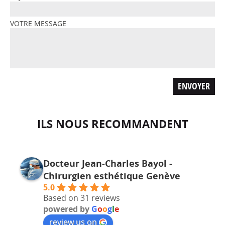
VOTRE MESSAGE
ILS NOUS RECOMMANDENT
Docteur Jean-Charles Bayol -
Chirurgien esthétique Genève
5.0
Based on 31 reviews
powered by
G
o
o
g
l
e
review us on