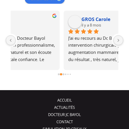
GROS Carole
il y a 8 mois
J’ai eu recours au Dc Bayol pour une 
Le
e, 
intervention chirurgicale pour une 
bi
 
augmentation mammaire. Je suis plus que ravie 
au
du résultat , très naturel, je ne sens pas les 
at
é 
prothèses (et pourtant je fais du footing). Il a 
no
été de très bons conseils, je recommande !
j
ACCUEIL
ACTUALITÉS
DOCTEUR JC BAYOL
CONTACT
SIMULATION 3D CRISALIX