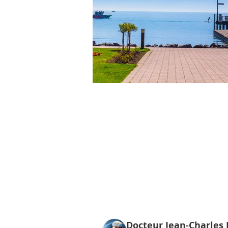
Docteur Jean-Charles 
istan
GROS Carole