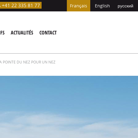
+41 22 335 81 77

Français
English
русский
IFS
ACTUALITÉS
CONTACT
A POINTE DU NEZ POUR UN NEZ