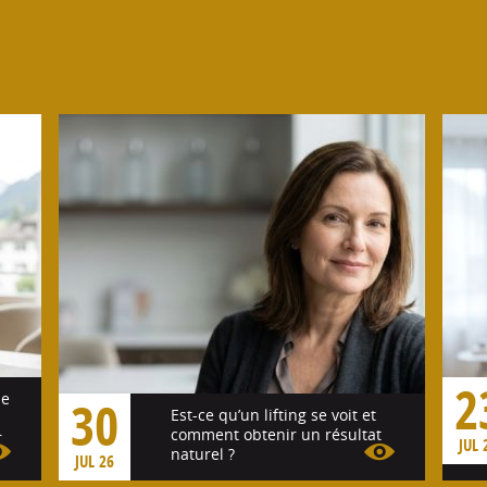
2
se
30
Est-ce qu’un lifting se voit et
comment obtenir un résultat
r
JUL 
naturel ?
JUL 26