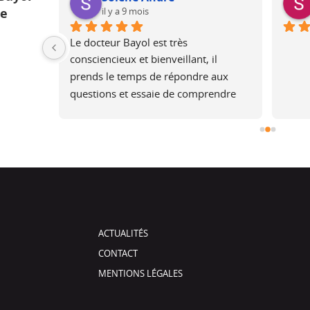
il y a 9 mois
ue
ur une 
Le docteur Bayol est très 
 une 
consciencieux et bienveillant, il 
is plus 
prends le temps de répondre aux 
rel, je 
questions et essaie de comprendre 
pourtant 
les attentes, en expliquant ce qui est 
rès bons 
faisable ou non.Après l’opération, il 
assure un suivi.Merci, je 
recommandeSolene
ACTUALITÉS
CONTACT
MENTIONS LÉGALES