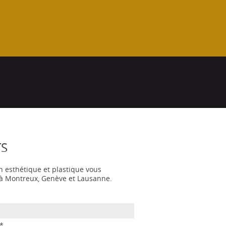
Voir l'article
TS
n esthétique et plastique vous
s à Montreux, Genève et Lausanne.
*
*