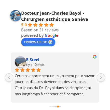
Docteur Jean-Charles Bayol -
Chirurgien esthétique Genève
5.0
Based on 31 reviews
powered by
G
o
o
g
l
e
review us on
R Steel
il y a 10 mois
Certains apprennent un instrument pour savoir 
J'
jouer, et d’autres deviennent des virtuoses. 
r
C‘est le cas du Dr. Bayol dans sa discipline.J‘ai 
si
mis longtemps à chercher et à comparer. 
en
Personnellement, je fus emballé par sa 
h
simplicité liée à une grande efficacité.Il sait 
ré