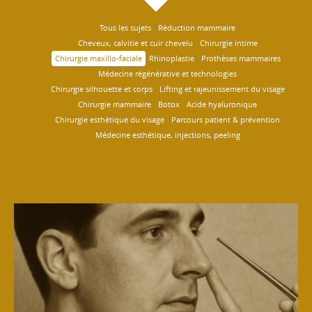
Tous les sujets
Réduction mammaire
Cheveux, calvitie et cuir chevelu
Chirurgie intime
Chirurgie maxillo-faciale
Rhinoplastie
Prothèses mammaires
Médecine régénérative et technologies
Chirurgie silhouette et corps
Lifting et rajeunissement du visage
Chirurgie mammaire
Botox
Acide hyaluronique
Chirurgie esthétique du visage
Parcours patient & prévention
Médecine esthétique, injections, peeling