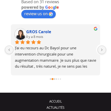
Based on 31 reviews
powered by
G
o
o
g
l
e
review us on
GROS Carole
il y a 8 mois
J’ai eu recours au Dc Bayol pour une 
Le
e, 
intervention chirurgicale pour une 
bi
 
augmentation mammaire. Je suis plus que ravie 
au
du résultat , très naturel, je ne sens pas les 
at
é 
prothèses (et pourtant je fais du footing). Il a 
no
été de très bons conseils, je recommande !
j
ACCUEIL
ACTUALITÉS