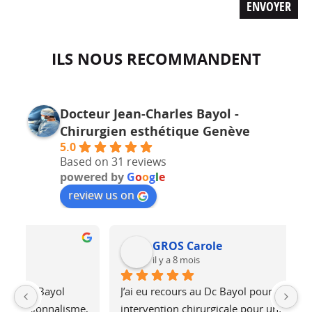
ILS NOUS RECOMMANDENT
Docteur Jean-Charles Bayol -
Chirurgien esthétique Genève
5.0
Based on 31 reviews
powered by
G
o
o
g
l
e
review us on
GROS Carole
il y a 8 mois
J’ai eu recours au Dc Bayol pour une 
L
e, 
intervention chirurgicale pour une 
b