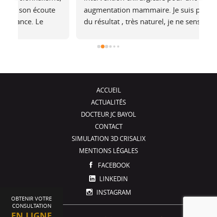
 
augmentation mammaire. Je suis plus que ravie 
a
du résultat , très naturel, je ne sens pas les 
at
é 
prothèses (et pourtant je fais du footing). Il a 
no
été de très bons conseils, je recommande !
j
ACCUEIL
ACTUALITÉS
DOCTEUR JC BAYOL
CONTACT
SIMULATION 3D CRISALIX
MENTIONS LÉGALES
FACEBOOK
LINKEDIN
INSTAGRAM
OBTENIR VOTRE
CONSULTATION
EN LIGNE