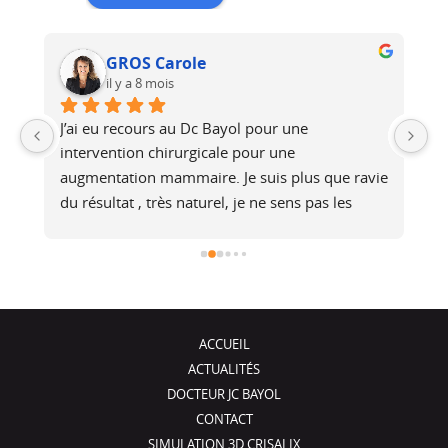
GROS Carole
il y a 8 mois
J’ai eu recours au Dc Bayol pour une 
Le
e, 
intervention chirurgicale pour une 
bi
 
augmentation mammaire. Je suis plus que ravie 
au
du résultat , très naturel, je ne sens pas les 
at
é 
prothèses (et pourtant je fais du footing). Il a 
no
été de très bons conseils, je recommande !
j
ACCUEIL
ACTUALITÉS
DOCTEUR JC BAYOL
CONTACT
SIMULATION 3D CRISALIX