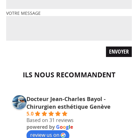
VOTRE MESSAGE
ILS NOUS RECOMMANDENT
Docteur Jean-Charles Bayol -
Chirurgien esthétique Genève
5.0
Based on 31 reviews
powered by
G
o
o
g
l
e
review us on